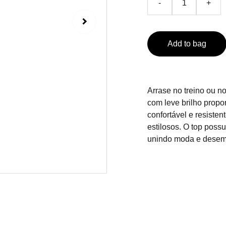
-
+
Add to bag
Arrase no treino ou no
com leve brilho propo
confortável e resisten
estilosos. O top poss
unindo moda e dese