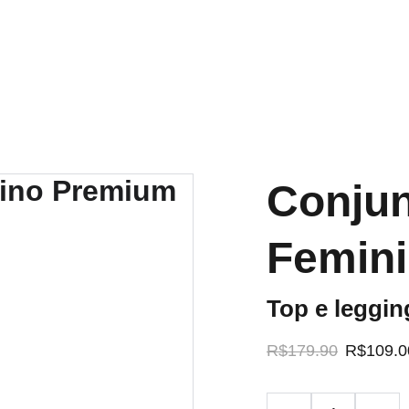
Conjun
Femin
Top e leggin
R$179.90
R$109.0