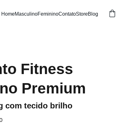
Home
Masculino
Feminino
Contato
Store
Blog
to Fitness
ino Premium
g com tecido brilho
0